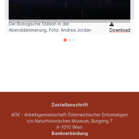
Die Biologische Station in der
d
Abenddämmerung. Foto: Andrea Jordan
Download
Zustellanschrift
AÖE - Arbeitsgemeinschaft Österreichischer Entomologen
c/o Naturhistorisches Museum, Burgring 7
A-1010 Wien
Bankverbindung