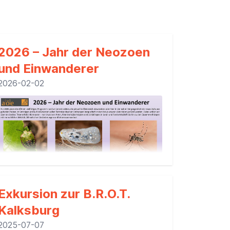
2026 – Jahr der Neozoen
und Einwanderer
2026-02-02
Exkursion zur B.R.O.T.
Kalksburg
Neozoen und Einwanderer Poster
2025-07-07
[
Download
]