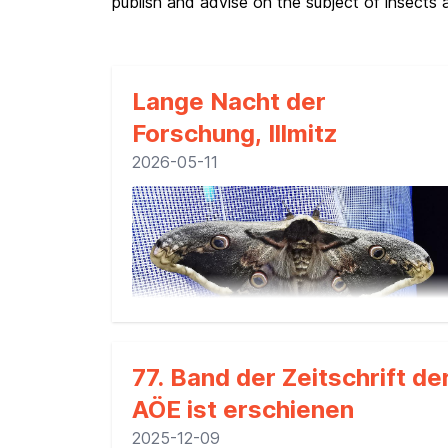
publish and advise on the subject of insects a
Lange Nacht der
Forschung, Illmitz
2026-05-11
Wiener Nachtpfauenauge am Licht. Foto:
77. Band der Zeitschrift de
Andrea Jordan
AÖE ist erschienen
Lange Nacht der Forschung, Biologische
2025-12-09