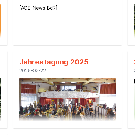
[AÖE-News Bd7]
n
AÖE-News Band 8
Jahrestagung 2025
2025-02-22
[
Inhaltsverzeichnis
]