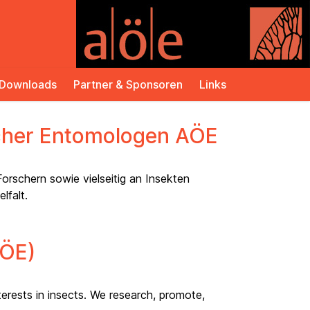
Downloads
Partner & Sponsoren
Links
scher Entomologen AÖE
rschern sowie vielseitig an Insekten
lfalt.
AÖE)
rests in insects. We research, promote,