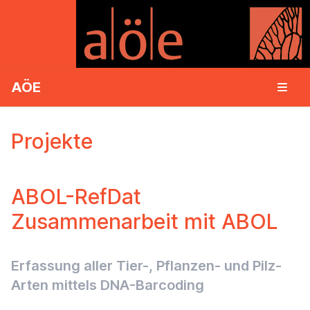
AÖE
Projekte
ABOL-RefDat
Zusammenarbeit mit ABOL
Erfassung aller Tier-, Pflanzen- und Pilz-
Arten mittels DNA-Barcoding