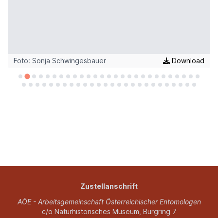
d
Foto: Sonja Schwingesbauer
Download
Zustellanschrift
AÖE - Arbeitsgemeinschaft Österreichischer Entomologen
c/o Naturhistorisches Museum, Burgring 7