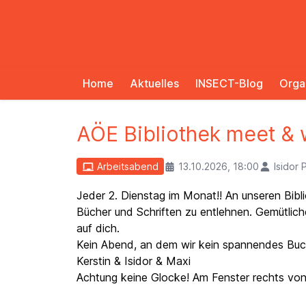
Home
Aktuelles
INSECT-Blog
Orga
AÖE Bibliothek meet & 
Arbeitsabend
13.10.2026, 18:00
Isidor 
Jeder 2. Dienstag im Monat!! An unseren Bibli
Bücher und Schriften zu entlehnen. Gemütlic
auf dich.
Kein Abend, an dem wir kein spannendes Buch
Kerstin & Isidor & Maxi
Achtung keine Glocke! Am Fenster rechts von