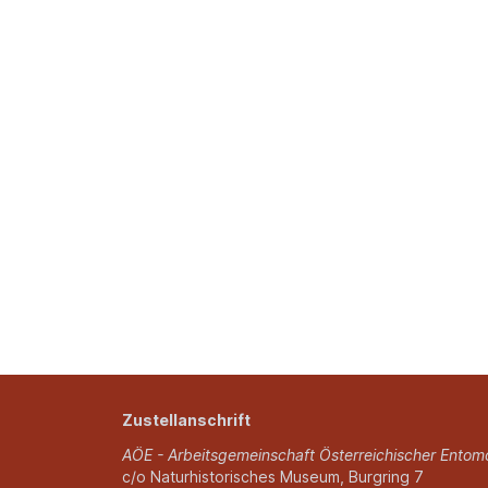
Zustellanschrift
AÖE - Arbeitsgemeinschaft Österreichischer Entom
c/o Naturhistorisches Museum, Burgring 7