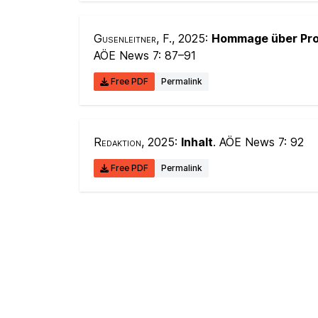
Gusenleitner, F.
, 2025:
Hommage über Prof
AÖE News 7:
87–91
Free PDF
Permalink
Redaktion
, 2025:
Inhalt
. AÖE News 7:
92
Free PDF
Permalink