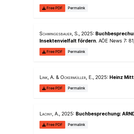
Free PDF
Permalink
Schwingesbauer, S.
, 2025:
Buchbesprechung
Insektenvielfalt fördern
. AÖE News 7:
81
Free PDF
Permalink
Link, A. & Ockermüller, E.
, 2025:
Heinz Mitt
Free PDF
Permalink
Laciny, A.
, 2025:
Buchbesprechung: ARNDT
Free PDF
Permalink