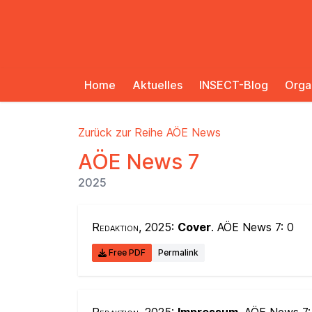
Home
Aktuelles
INSECT-Blog
Orga
Zurück zur Reihe AÖE News
AÖE News 7
2025
Redaktion
, 2025:
Cover
. AÖE News 7:
0
Free PDF
Permalink