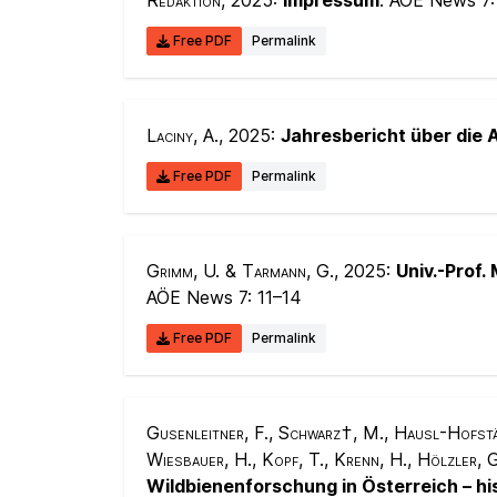
Redaktion
, 2025:
Impressum
. AÖE News 7
Free PDF
Permalink
Laciny, A.
, 2025:
Jahresbericht über die 
Free PDF
Permalink
Grimm, U. & Tarmann, G.
, 2025:
Univ.-Prof.
AÖE News 7:
11–14
Free PDF
Permalink
Gusenleitner, F., Schwarz†, M., Hausl-Hofstät
Wiesbauer, H., Kopf, T., Krenn, H., Hölzler, 
Wildbienenforschung in Österreich – his