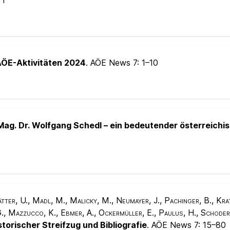
:
1
AÖE-Aktivitäten 2024
. AÖE News 7:
1–10
 Mag. Dr. Wolfgang Schedl – ein bedeutender österreich
ter, U., Madl, M., Malicky, M., Neumayer, J., Pachinger, B., Kra
G., Mazzucco, K., Ebmer, A., Ockermüller, E., Paulus, H., Schoder
torischer Streifzug und Bibliografie
. AÖE News 7:
15–80