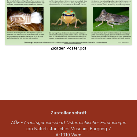
Zikaden Poster.pdf
Zustellanschrift
AÖE - Arbeitsgemeinschaft Österreichischer Entomologen
c/o Naturhistorisches Museum, Burgring 7
A-1010 Wien